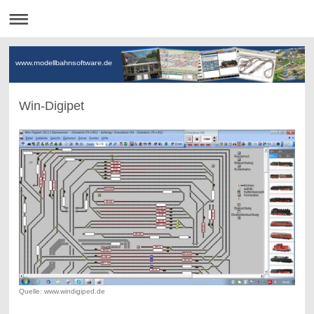
www.modellbahnsoftware.de
Win-Digipet
Quelle: www.windigiped.de