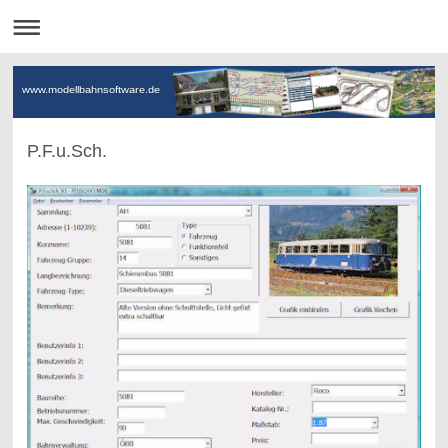
www.modellbahnsoftware.de
P.F.u.Sch.