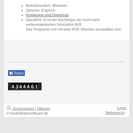
Betriebssystem: Windows
Sprache: Englisch
Homepage und Download
OpenBVE ist ist der Nachfolger der nicht mehr
weiterentwickelten Simulation BVE.
Das Programm soll mit allen BVE-Strecken kompatibel sein.
Teilen
Login
Druckversion
|
Sitemap
-
Webansicht
-
© modellbahnsoftware.de