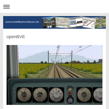
www.modellbahnsoftware.de
openBVE